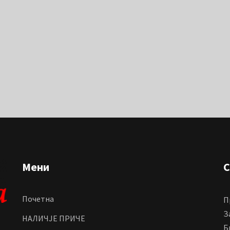
Мени
С
Почетна
П
З
НАЛИЧЈЕ ПРИЧЕ
Б