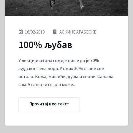
16/02/2019
АСКИНЕ АРАБЕСКЕ
100% љубав
У лекцији из анатомије пише да је 70%
људског тела вода. У оних 30% стане све
остало. Кожа, мишићи, душа и снови. Сањала
сам. А сањати се још може...
Прочитај цео текст