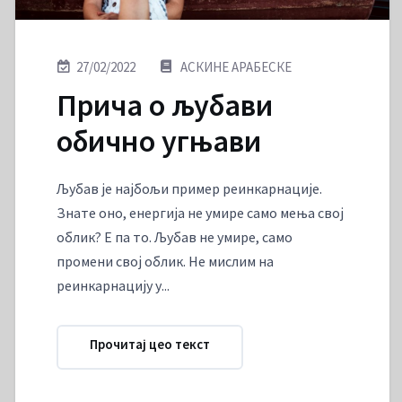
27/02/2022
АСКИНЕ АРАБЕСКЕ
Прича о љубави
обично угњави
Љубав је најбољи пример реинкарнације.
Знате оно, енергија не умире само мења свој
облик? Е па то. Љубав не умире, само
промени свој облик. Не мислим на
реинкарнацију у...
Прочитај цео текст