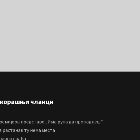
корашњи чланци
ремијера представе „Има рупа да пропаднеш“
а растанак ту нема места
рачна свађа