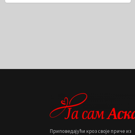
Приповедајући кроз своје приче из