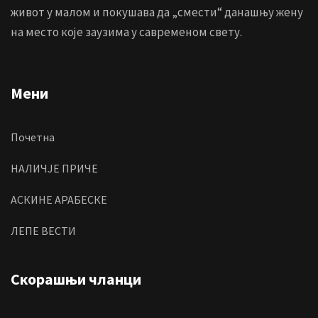
живот у малом и покушава да „смести“ данашњу жену
на место које заузима у савременом свету.
Мени
Почетна
НАЛИЧЈЕ ПРИЧЕ
АСКИНЕ АРАБЕСКЕ
ЛЕПЕ ВЕСТИ
Скорашњи чланци