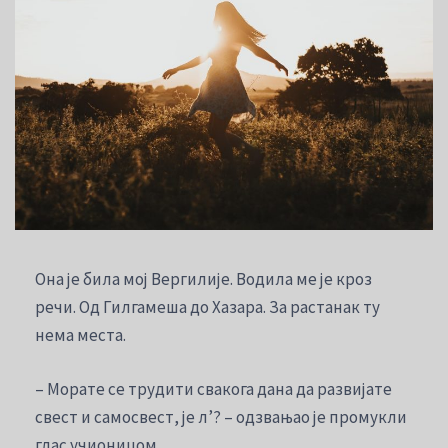
Она је била мој Вергилије. Водила ме је кроз
речи. Од Гилгамеша до Хазара. За растанак ту
нема места.
– Морате се трудити свакога дана да развијате
свест и самосвест, је л’? – одзвањао је промукли
глас учионицом.