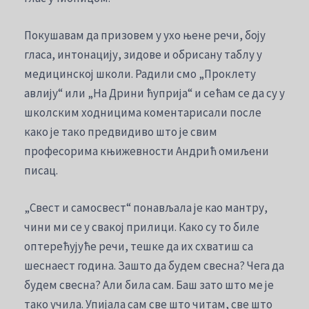
Покушавам да призовем у ухо њене речи, боју
гласа, интонацију, зидове и обрисану таблу у
медицинској школи. Радили смо „Проклету
авлију“ или „На Дрини ћуприја“ и сећам се да су у
школским ходницима коментарисали после
како је тако предвидиво што је свим
професорима књижевности Андрић омиљени
писац.
„Свест и самосвест“ понављала је као мантру,
чини ми се у свакој прилици. Како су то биле
оптерећујуће речи, тешке да их схватиш са
шеснаест година. Зашто да будем свесна? Чега да
будем свесна? Али била сам. Баш зато што ме је
тако учила. Упијала сам све што читам, све што