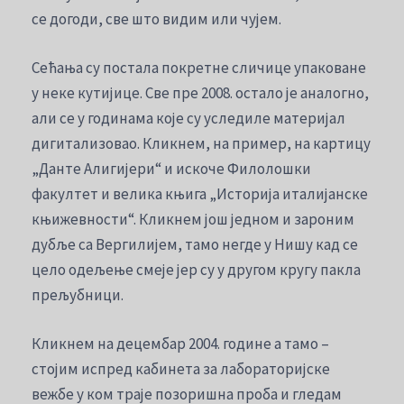
се догоди, све што видим или чујем.
Сећања су постала покретне сличице упаковане
у неке кутијице. Све пре 2008. остало је аналогно,
али се у годинама које су уследиле материјал
дигитализовао. Кликнем, на пример, на картицу
„Данте Алигијери“ и искоче Филолошки
факултет и велика књига „Историја италијанске
књижевности“. Кликнем још једном и зароним
дубље са Вергилијем, тамо негде у Нишу кад се
цело одељење смеје јер су у другом кругу пакла
прељубници.
Кликнем на децембар 2004. године а тамо –
стојим испред кабинета за лабораторијске
вежбе у ком траје позоришна проба и гледам