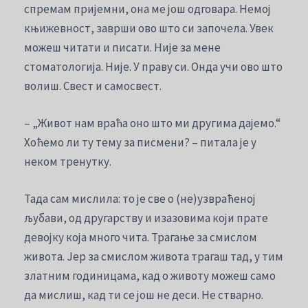
спремам пријемни, она ме још одговара. Немој
књижевност, заврши ово што си започела. Увек
можеш читати и писати. Није за мене
стоматологија. Није. У праву си. Онда учи ово што
волиш. Свест и самосвест.
– „Живот нам враћа оно што ми другима дајемо.“
Хоћемо ли ту тему за писмени? – питала је у
неком тренутку.
Тада сам мислила: то је све о (не)узвраћеној
љубави, од другарству и изазовима који прате
девојку која много чита. Трагање за смислом
живота. Јер за смислом живота трагаш тад, у тим
златним годиницама, кад о животу можеш само
да мислиш, кад ти се још не деси. Не стварно.