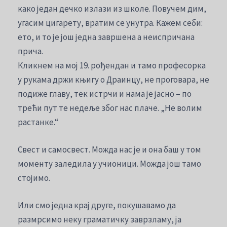
како један дечко излази из школе. Повучем дим,
угасим цигарету, вратим се унутра. Кажем себи:
ето, и то је још једна завршена а неиспричана
прича.
Кликнем на мој 19. рођендан и тамо професорка
у рукама држи књигу о Драинцу, не проговара, не
подиже главу, тек истрчи и нама је јасно – по
трећи пут те недеље због нас плаче. „Не волим
растанке.“
Свест и самосвест. Можда нас је и она баш у том
моменту заледила у учионици. Можда још тамо
стојимо.
Или смо једна крај друге, покушавамо да
размрсимо неку граматичку заврзламу, ја