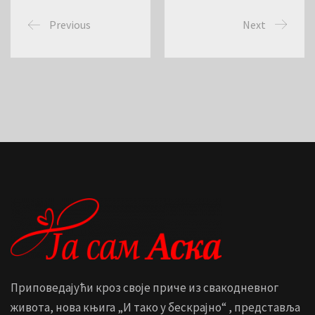
Previous
Next
Приповедајући кроз своје приче из свакодневног
живота, нова књига „И тако у бескрајно“ , представља