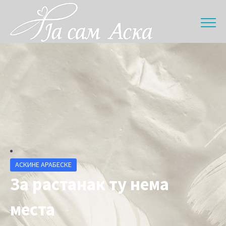
АСКИНЕ АРАБЕСКЕ
За растанак ту нема
места