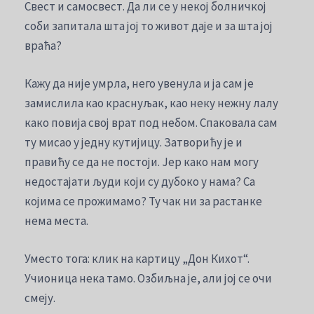
Свест и самосвест. Да ли се у некој болничкој
соби запитала шта јој то живот даје и за шта јој
враћа?
Кажу да није умрла, него увенула и ја сам је
замислила као краснуљак, као неку нежну лалу
како повија свој врат под небом. Спаковала сам
ту мисао у једну кутијицу. Затворићу је и
правићу се да не постоји. Јер како нам могу
недостајати људи који су дубоко у нама? Са
којима се прожимамо? Ту чак ни за растанке
нема места.
Уместо тога: клик на картицу „Дон Кихот“.
Учионица нека тамо. Озбиљна је, али јој се очи
смеју.