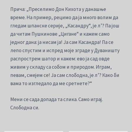
Прича: „Преселимо Дон Кихота у данашње
време. На пример, рецимо да ја много волим да
гледам шпанске серије, „Касандру“, је л’? Па још
да читам Пушкинове „Цигане“ и кажем само
једног дана: ја нисам ја! Ја сам Касандра! Па се
лепо спустим и испред моје зграде у Дуваништу
распрострем шатор и кажем: ево ја сад овде
живим у складу са собом и природом. Играм,
певам, смејем се! Ја сам слободна, је л’? Како би
вама то изгледало да ме сретнете?“
Мени се сада допада та слика. Само играј.
Слободна си.