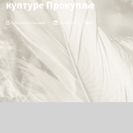
културе Прокупље
Србијанка Станковић
20/04/2022
0