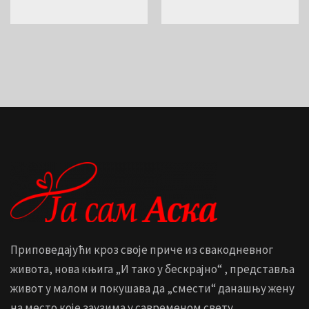
Приповедајући кроз своје приче из свакодневног
живота, нова књига „И тако у бескрајно“ , представља
живот у малом и покушава да „смести“ данашњу жену
на место које заузима у савременом свету.