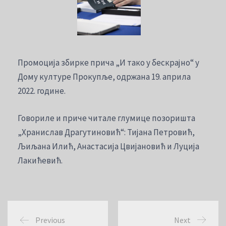
Промоција збирке прича „И тако у бескрајно“ у
Дому културе Прокупље, одржана 19. априла
2022. године.
Говориле и приче читале глумице позоришта
„Хранислав Драгутиновић“: Тијана Петровић,
Љиљана Илић, Анастасија Цвијановић и Луција
Лакићевић.
Previous
Next