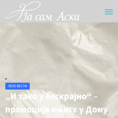
ЛЕПЕ ВЕСТИ
„И тако у бескрајно“ –
промоција књиге у Дому