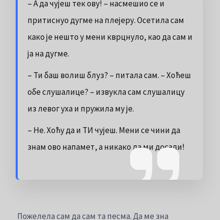
– А да чујеш тек ову! – насмешио се и
притиснуо дугме на плејеру. Осетила сам
како је нешто у мени кврцнуло, као да сам и
ја на дугме.
– Ти баш волиш блуз? – питала сам. – Хоћеш
обе слушалице? – извукла сам слушалицу
из левог уха и пружила му је.
– Не. Хоћу да и ТИ чујеш. Мени се чини да
знам ово напамет, а никако да ми досади!
Пожелела сам да сам та песма. Да ме зна