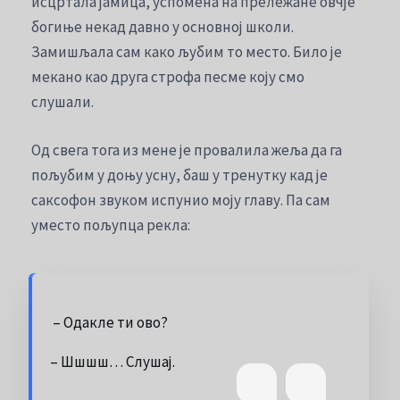
исцртала јамица, успомена на прележане овчје
богиње некад давно у основној школи.
Замишљала сам како љубим то место. Било је
мекано као друга строфа песме коју смо
слушали.
Од свега тога из мене је провалила жеља да га
пољубим у доњу усну, баш у тренутку кад је
саксофон звуком испунио моју главу. Па сам
уместо пољупца рекла:
– Одакле ти ово?
– Шшшш… Слушај.