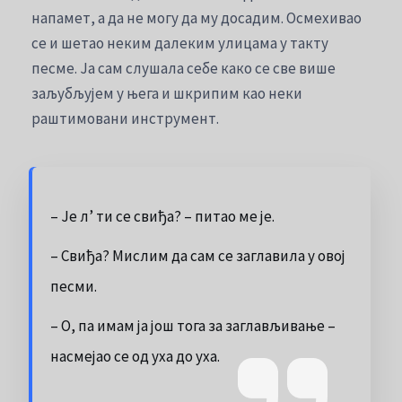
напамет, а да не могу да му досадим. Осмехивао
се и шетао неким далеким улицама у такту
песме. Ја сам слушала себе како се све више
заљубљујем у њега и шкрипим као неки
раштимовани инструмент.
– Је л’ ти се свиђа? – питао ме је.
– Свиђа? Мислим да сам се заглавила у овој
песми.
– О, па имам ја још тога за заглављивање –
насмејао се од уха до уха.