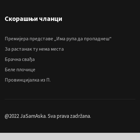
Скорашњи чланци
Премијера представе „Има рупа да пропаднеш“
За растанак ту нема места
Брачна свађа
Беле плочице
Провинцијалка из П.
@2022 JaSamAska. Sva prava zadržana.