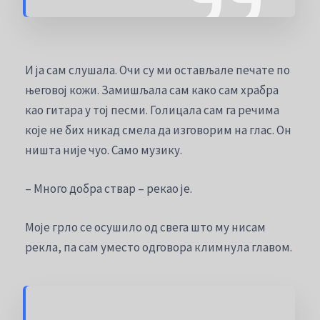
И ја сам слушала. Очи су ми остављале печате по
његовој кожи. Замишљала сам како сам храбра
као гитара у тој песми. Голицала сам га речима
које не бих никад смела да изговорим на глас. Он
ништа није чуо. Само музику.
– Много добра ствар – рекао је.
Моје грло се осушило од свега што му нисам
рекла, па сам уместо одговора климнула главом.