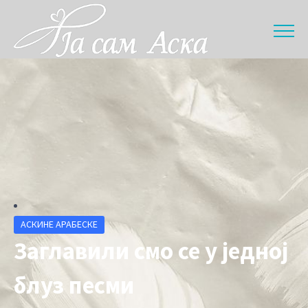
АСКИНЕ АРАБЕСКЕ
Заглавили смо се у једној
блуз песми