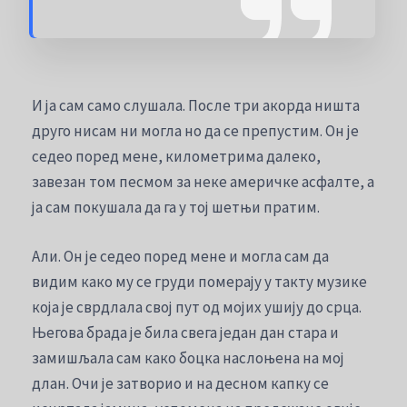
И ја сам само слушала. После три акорда ништа
друго нисам ни могла но да се препустим. Он је
седео поред мене, километрима далеко,
завезан том песмом за неке америчке асфалте, а
ја сам покушала да га у тој шетњи пратим.
Али. Он је седео поред мене и могла сам да
видим како му се груди померају у такту музике
која је сврдлала свој пут од мојих ушију до срца.
Његова брада је била свега један дан стара и
замишљала сам како боцка наслоњена на мој
длан. Очи је затворио и на десном капку се