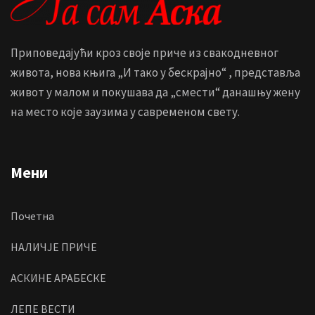
Приповедајући кроз своје приче из свакодневног
живота, нова књига „И тако у бескрајно“ , представља
живот у малом и покушава да „смести“ данашњу жену
на место које заузима у савременом свету.
Мени
Почетна
НАЛИЧЈЕ ПРИЧЕ
АСКИНЕ АРАБЕСКЕ
ЛЕПЕ ВЕСТИ