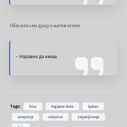
Обесила сам душу о његов осмех.
– Наравно да имаш.
Tags:
bluz
higijena duše
ljubav
simpatija
slušalice
zaljubljivanje