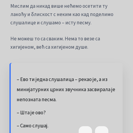
Мислим да никад више нећемо осетити ту
лакоћу и блискост с неким као кад поделимо
слушалице и слушамо – исту песму.
Не можеш то са сваким. Нема то везе са
хигијеном, већ са хигијеном душе.
– Ево ти једна слушалица – рекао је, а из
минијатурних црних звучника засвирала је
непозната песма.
– Шта је ово?
– Само слушај.