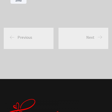
žmu
Previous
Next