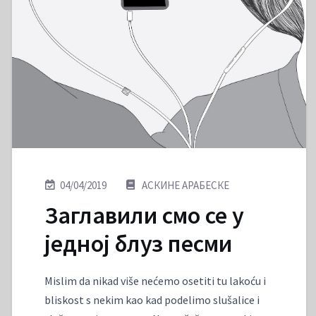
04/04/2019
АСКИНЕ АРАБЕСКЕ
Заглавили смо се у
једној блуз песми
Mislim da nikad više nećemo osetiti tu lakoću i
bliskost s nekim kao kad podelimo slušalice i