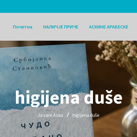
Почетна
НАЛИЧЈЕ ПРИЧЕ
АСКИНЕ АРАБЕСКЕ
higijena duše
Ja sam Aska
higijena duše