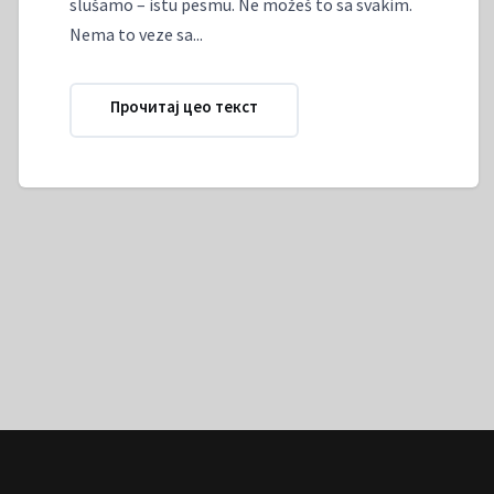
slušamo – istu pesmu. Ne možeš to sa svakim.
Nema to veze sa...
Прочитај цео текст