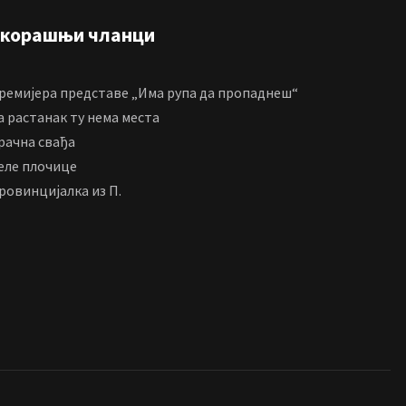
корашњи чланци
ремијера представе „Има рупа да пропаднеш“
а растанак ту нема места
рачна свађа
еле плочице
ровинцијалка из П.