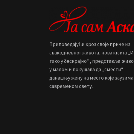
Приповедајући кроз своје приче из
свакодневног живота, нова књига „И
тако у бескрајно“ , представља живо
у малом и покушава да „смести“
данашњу жену на место које заузима
савременом свету.