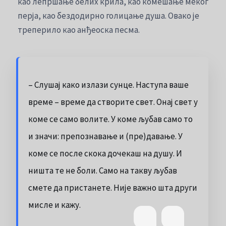
као лепршање белих крила, као комешање меког
перја, као бездодирно голицање душа. Овако је
треперило као анђеоска песма.
– Слушај како излази сунце. Наступа ваше
време – време да створите свет. Онај свет у
коме се само волите. У коме љубав само то
и значи: препознавање и (пре)давање. У
коме се после скока дочекаш на душу. И
ништа те не боли. Само на такву љубав
смете да пристанете. Није важно шта други
мисле и кажу.