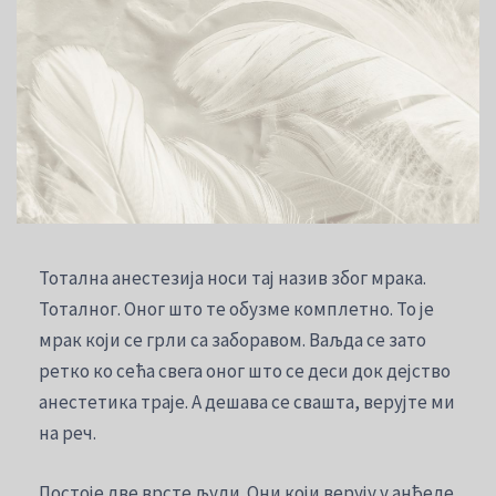
Тотална анестезија носи тај назив због мрака.
Тоталног. Оног што те обузме комплетно. То је
мрак који се грли са заборавом. Ваљда се зато
ретко ко сећа свега оног што се деси док дејство
анестетика траје. А дешава се свашта, верујте ми
на реч.
Постоје две врсте људи. Они који верују у анђеле