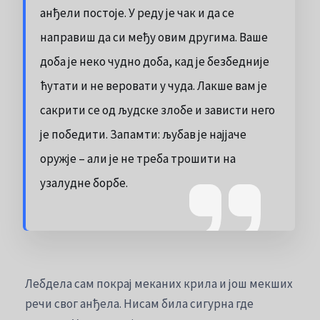
анђели постоје. У реду је чак и да се
направиш да си међу овим другима. Ваше
доба је неко чудно доба, кад је безбедније
ћутати и не веровати у чуда. Лакше вам је
сакрити се од људске злобе и зависти него
је победити. Запамти: љубав је најјаче
оружје – али је не треба трошити на
узалудне борбе.
Лебдела сам покрај меканих крила и још мекших
речи свог анђела. Нисам била сигурна где