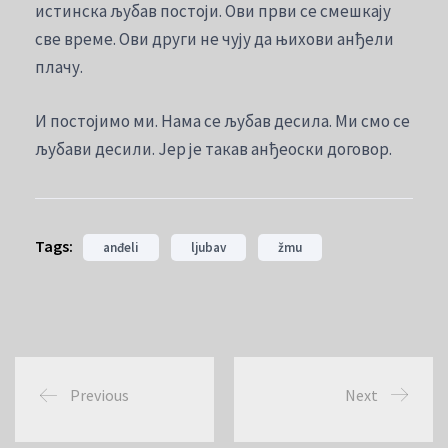
истинска љубав постоји. Ови први се смешкају
све време. Ови други не чују да њихови анђели
плачу.
И постојимо ми. Нама се љубав десила. Ми смо се
љубави десили. Јер је такав анђеоски договор.
Tags:
anđeli
ljubav
žmu
Previous
Next