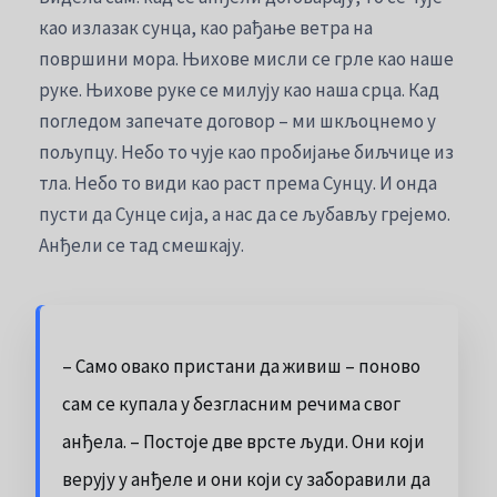
као излазак сунца, као рађање ветра на
површини мора. Њихове мисли се грле као наше
руке. Њихове руке се милују као наша срца. Кад
погледом запечате договор – ми шкљоцнемо у
пољупцу. Небо то чује као пробијање биљчице из
тла. Небо то види као раст према Сунцу. И онда
пусти да Сунце сија, а нас да се љубављу грејемо.
Анђели се тад смешкају.
– Само овако пристани да живиш – поново
сам се купала у безгласним речима свог
анђела. – Постоје две врсте људи. Они који
верују у анђеле и они који су заборавили да