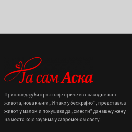
Приповедајући кроз своје приче из свакодневног
живота, нова књига „И тако у бескрајно“ , представља
живот у малом и покушава да „смести“ данашњу жену
на место које заузима у савременом свету.