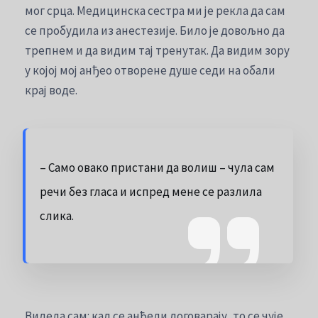
мог срца. Медицинска сестра ми је рекла да сам
се пробудила из анестезије. Било је довољно да
трепнем и да видим тај тренутак. Да видим зору
у којој мој анђео отворене душе седи на обали
крај воде.
– Само овако пристани да волиш – чула сам
речи без гласа и испред мене се разлила
слика.
Видела сам: кад се анђели договарају, то се чује