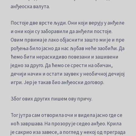
анђеоска валута.
Постоје две врсте људи. Они који верују у анђеле
и они који су заборавили да анђели постоје.
Овим првима је лако објаснити зашто ми је и пре
рођења било јасно да нас љубав неће заобићи. Да
ћемо бити нераскидиво повезани и зашивени
једно за друго. Да ћемо се срести на обичан,
дечији начин и остати заувек у необичној дечијој
игри. Јер је такав био анђеоски договор.
Због ових других пишем ову причу.
Тог јутра сам отворила очи и видела јасно где се
ноћ завршава. На прозору је седео анђео. Крила
је сакрио иза завесе, а поглед у некој од преграда