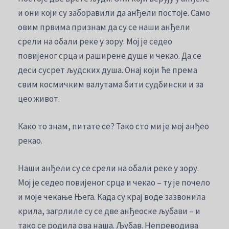
и они који су заборавили да анђели постоје. Само
овим првима признам да су се наши анђели
срели на обали реке у зору. Мој је седео
повијеног срца и раширене душе и чекао. Да се
деси сусрет људских душа. Онај који ће према
свим космичким валутама бити судбински и за
цео живот.
Како то знам, питате се? Тако сто ми је мој анђео
рекао.
Наши анђели су се срели на обали реке у зору.
Мој је седео повијеног срца и чекао – ту је почело
и моје чекање Њега. Када су крај воде зазвонила
крила, загрлиле су се две анђеоске љубави – и
тако се родила ова наша. Љубав. Непреводива