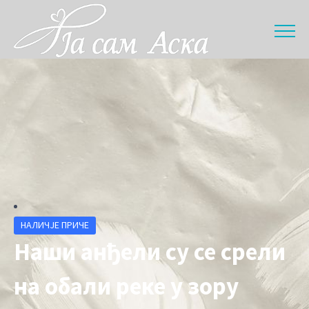
НАЛИЧЈЕ ПРИЧЕ
Наши анђели су се срели
на обали реке у зору