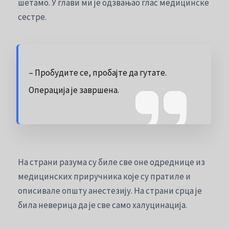
шетамо. У глави ми је одзвањао глас медицинске
сестре.
– Пробудите се, пробајте да гутате.
Операција је завршена.
На страни разума су биле све оне одреднице из
медицинских приручника које су пратиле и
описивале општу анестезију. На страни срца је
била неверица да је све само халуцинација.