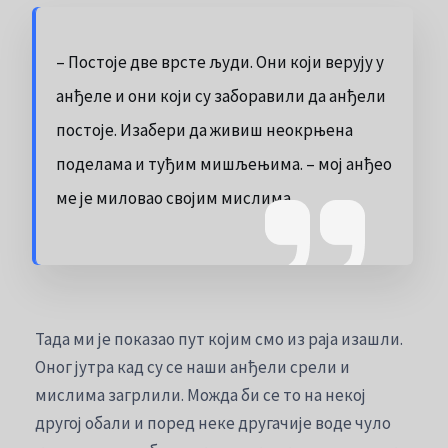
– Постоје две врсте људи. Они који верују у
анђеле и они који су заборавили да анђели
постоје. Изабери да живиш неокрњена
поделама и туђим мишљењима. – мој анђео
ме је миловао својим мислима.
Тада ми је показао пут којим смо из раја изашли.
Оног јутра кад су се наши анђели срели и
мислима загрлили. Можда би се то на некој
другој обали и поред неке другачије воде чуло