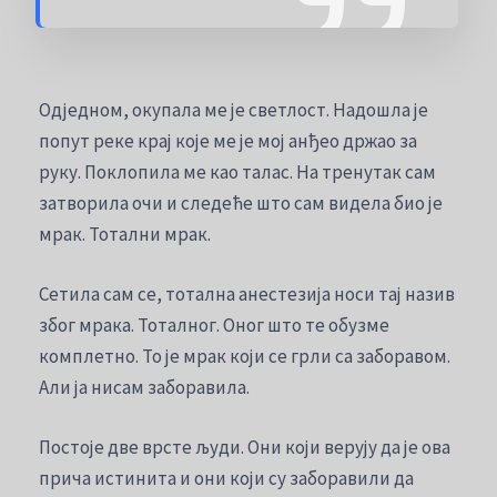
Одједном, окупала ме је светлост. Надошла је
попут реке крај које ме је мој анђео држао за
руку. Поклопила ме као талас. На тренутак сам
затворила очи и следеће што сам видела био је
мрак. Тотални мрак.
Сетила сам се, тотална анестезија носи тај назив
због мрака. Тоталног. Оног што те обузме
комплетно. То је мрак који се грли са заборавом.
Али ја нисам заборавила.
Постоје две врсте људи. Они који верују да је ова
прича истинита и они који су заборавили да