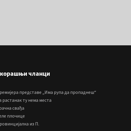
корашњи чланци
ремијера представе „Има рупа да пропаднеш“
а растанак ту нема места
рачна свађа
еле плочице
ровинцијалка из П.