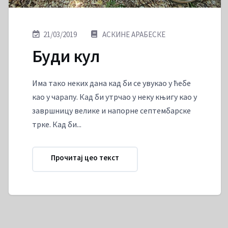
21/03/2019
АСКИНЕ АРАБЕСКЕ
Буди кул
Има тако неких дана кад би се увукао у ћебе
као у чарапу. Кад би утрчао у неку књигу као у
завршницу велике и напорне септембарске
трке. Кад би...
Прочитај цео текст