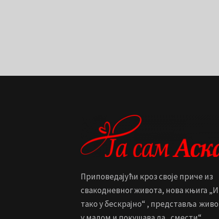
Приповедајући кроз своје приче из
свакодневног живота, нова књига „И
тако у бескрајно“ , представља живо
у малом и покушава да „смести“