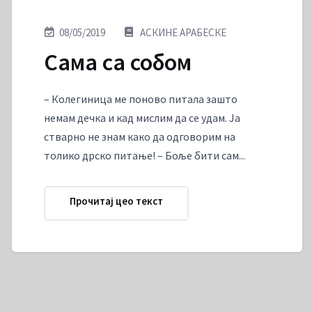
08/05/2019
АСКИНЕ АРАБЕСКЕ
Сама са собом
– Колегиница ме поново питала зашто
немам дечка и кад мислим да се удам. Ја
стварно не знам како да одговорим на
толико дрско питање! – Боље бити сам...
Прочитај цео текст