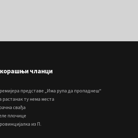
корашњи чланци
ремијера представе „Има рупа да пропаднеш“
а растанак ту нема места
рачна свађа
еле плочице
ровинцијалка из П.