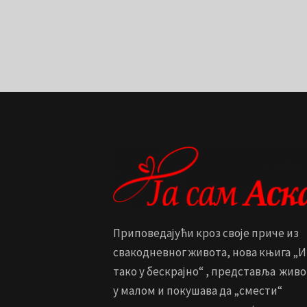
Приповедајући кроз своје приче из
свакодневног живота, нова књига „И
тако у бескрајно“ , представља живо
у малом и покушава да „смести“