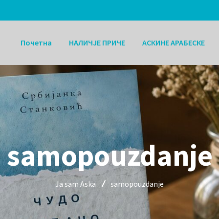
Почетна
НАЛИЧЈЕ ПРИЧЕ
АСКИНЕ АРАБЕСКЕ
samopouzdanje
Ja sam Aska
samopouzdanje