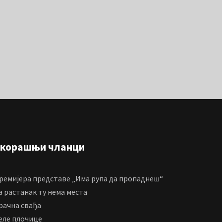
корашњи чланци
ремијера представе „Има рупа да пропаднеш“
а растанак ту нема места
рачна свађа
еле плочице