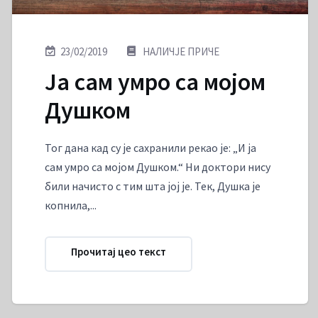
23/02/2019
НАЛИЧЈЕ ПРИЧЕ
Ја сам умро са мојом
Душком
Тог дана кад су је сахранили рекао је: „И ја
сам умро са мојом Душком.“ Ни доктори нису
били начисто с тим шта јој је. Тек, Душка је
копнила,...
Прочитај цео текст