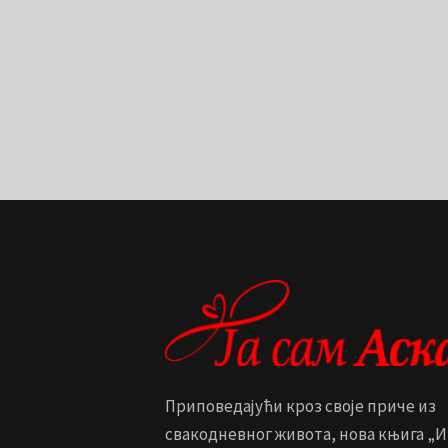
Приповедајући кроз своје приче из
свакодневног живота, нова књига „И