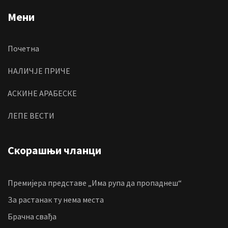
Мени
Почетна
НАЛИЧЈЕ ПРИЧЕ
АСКИНЕ АРАБЕСКЕ
ЛЕПЕ ВЕСТИ
Скорашњи чланци
Премијера представе „Има рупа да пропаднеш“
За растанак ту нема места
Брачна свађа