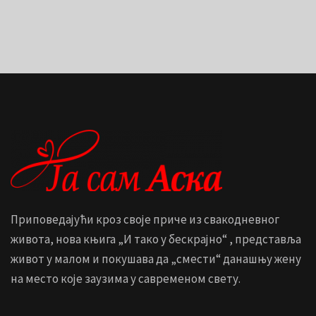
Приповедајући кроз своје приче из свакодневног
живота, нова књига „И тако у бескрајно“ , представља
живот у малом и покушава да „смести“ данашњу жену
на место које заузима у савременом свету.