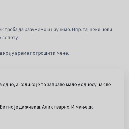
тек треба да разумемо и научимо. Нпр. тај неки нови
у лепоту.
 на крају време потрошити мене.
једно, а колико је то заправо мало у односу на све
 Битно је да живиш. Али стварно. И мање да