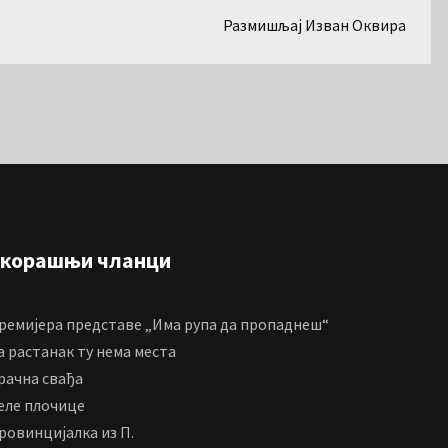
Размишљај Изван Оквира
корашњи чланци
ремијера представе „Има рупа да пропаднеш“
а растанак ту нема места
рачна свађа
еле плочице
ровинцијалка из П.