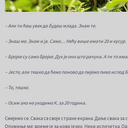
– Али ти ћеш увек да будеш млада. Знам те.
– Знаш ме. Знам и ја. Само… Нећу више имати 20 и кусур.
– Бројке су само бројке. Дух је оно што рачуна. А ти то и
– Јесте, али тешко да ћемо поново да пијемо пиво испод Б
– То, тешко.
– Осим ако не уходимо К. за 20 година.
Смејемо се. Свака са своје стране екрана. Даље свака за
Опомиње ме: време је за нови језик. Неки испочетка. Од