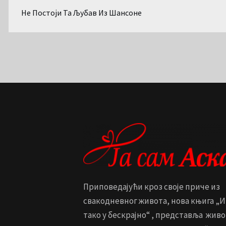
Не Постоји Та Љубав Из Шансоне
Приповедајући кроз своје приче из
свакодневног живота, нова књига „И
тако у бескрајно“ , представља живо