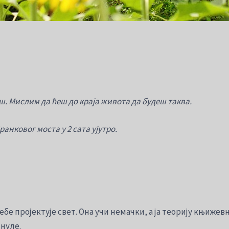
маш. Мислим да ћеш до краја живота да будеш таква.
ранковог моста у 2 сата ујутро.
 себе пројектује свет. Она учи немачки, а ја теорију књиже
 нуле.