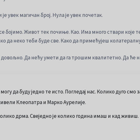
је увек магичан број. Нула је увек почетак.
 се бојимо. Живот тек почиње. Као. Има много ствари које 
ако да неко теби буде све. Како да примећујеш колатералн
ти довољно. Да нећу умети да га трошим квалитетно. Да ће
гу да буду једно те исто. Погледај нас. Колико дуго смо за
 живели Клеопатра и Марко Аурелије.
толико дрма. Свеједно је колико година имаш и кад живиш.