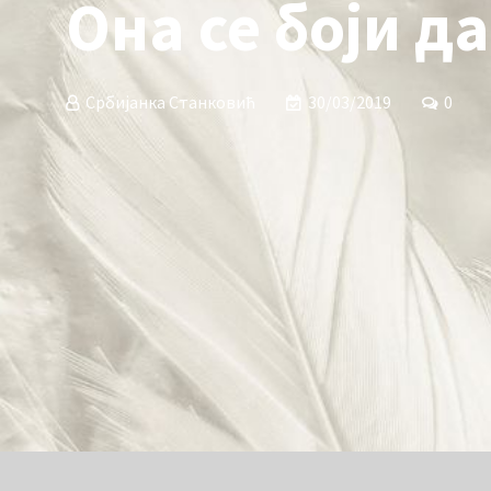
Она се боји д
Србијанка Станковић
30/03/2019
0